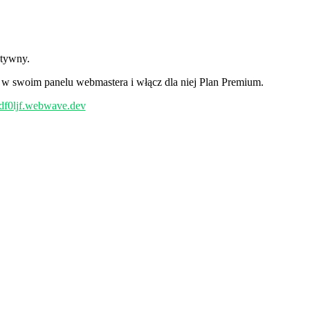
ktywny.
ę w swoim panelu webmastera i włącz dla niej Plan Premium.
//df0ljf.webwave.dev